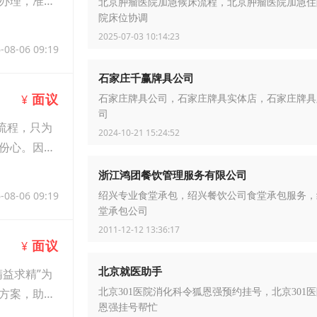
办理，准时
北京肿瘤医院加急候床流程，北京肿瘤医院加急住
院床位协调
2025-07-03 10:14:23
-08-06 09:19
石家庄千赢牌具公司
面议
¥
石家庄牌具公司，石家庄牌具实体店，石家庄牌具
司
流程，只为
2024-10-21 15:24:52
份心。因为
浙江鸿团餐饮管理服务有限公司
-08-06 09:19
绍兴专业食堂承包，绍兴餐饮公司食堂承包服务，
堂承包公司
2011-12-12 13:36:17
面议
¥
北京就医助手
益求精”为
方案，助力
北京301医院消化科令狐恩强预约挂号，北京301
恩强挂号帮忙