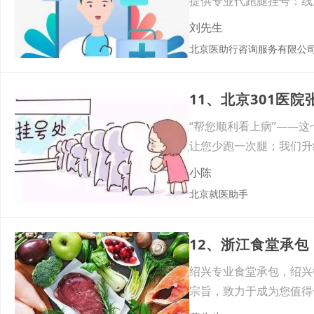
提供专业代跑腿挂号：线
稳妥
刘先生
北京医助行咨询服务有限公
11、北京301医
“帮您顺利看上病”——
让您少跑一次腿；我们升
您
小陈
北京就医助手
12、浙江食堂承
绍兴专业食堂承包，绍兴
宗旨，致力于成为您值得
企