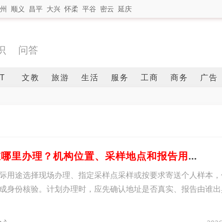
州
顺义
昌平
大兴
怀柔
平谷
密云
延庆
识
问答
IT
文教
旅游
生活
服务
工商
商务
广告
1、成都亲子鉴定在哪里办理？机构位置、采样地点和报告用途解析
际用途选择现场办理、指定采样点采样或按要求寄送个人样本，
成身份核验。计划办理时，应先确认地址是否真实、报告由谁出