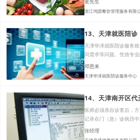
黄先生
浙江鸿团餐饮管理服务有限
13、天津就医陪
天津华泽就医陪诊服务致
同需求等问题。凭借专业
制，致
邓恩来
天津华泽就医陪诊服务中心
14、天津南开区
医师必须亲自诊查后，方
记录在门（急）诊病历中
工因
张经理