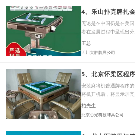
4、乐山扑克牌扎
无论是在中国仍是在美国
者在发展过程中呈现出分
游戏
王总
四川大胜牌具公司
5、北京怀柔区程
安装麻将机普通牌程序的
将机开机后，将显示屏亮
柏先生
北京心光科技牌具公司