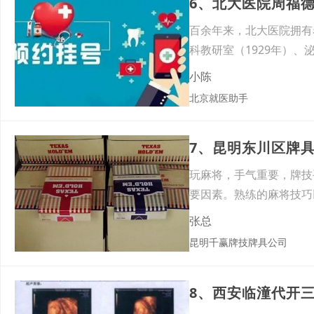
6、北大医院周福
百余年来，北大医院拥有
科教研室（1929年）、
小陈
北京就医助手
7、昆明东川区牌
玩麻将，手气重要，牌技
要因素。熟练的麻将技巧
娱乐
张总
昆明千赢牌技牌具公司
8、西安临潼代开