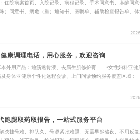
：住院病案首页、入院记录、病程记录、手术同意书、麻醉同意
殊）同意书、病危（重）通知书、医嘱单、辅助检查报告单、体
2026
亚健康调理电话，用心服务，欢迎咨询
草本外用产品：通筋透骨液、去腐生肌修护膏 •女性妇科亚健
病及身体亚健康个性化远程会诊、上门问诊预约服务覆盖区域
2026
者代跑腿取药取报告，一站式服务平台
解决挂号难、排队久、号源紧张难题。无需早起熬夜、不用反复