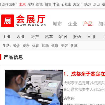
[ 选择城市 ]
北京
东城
西城
朝阳
丰台
石景山
海淀
门头沟
房山
通
城市
企业
产品
知
工业
农业
房产
汽车
家居
服饰
日用
生活:
餐饮
娱乐
体育
运动
健康
美容
收藏
产品信息
成都亲子鉴定可以根据实
鉴定通常需要本人到场完
最终
温主任