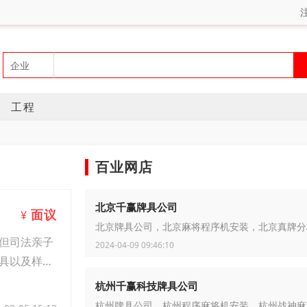
工程
百业网店
北京千赢牌具公司
面议
¥
北京牌具公司，北京麻将程序机安装，北京真牌分
但司法亲子
2024-04-09 09:46:10
具以及样本
杭州千赢科技牌具公司
杭州牌具公司，杭州程序麻将机安装，杭州战神麻