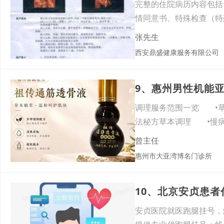
完整的住院病历内容包括
情同意书、特殊检查（特
影像
张先生
西安鼎盛健康服务有限公司
9、惠州男性机能
调理服务范围一览 •
法秘方草本调理 •慢
惠
曾主任
惠州市大亚湾博名门诊所
10、北京安贞患
安贞医院就医跑腿挂号，