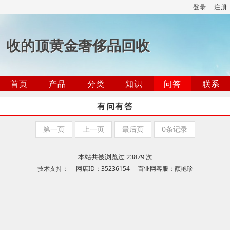
登录
注册
收的顶黄金奢侈品回收
首页
产品
分类
知识
问答
联系
有问有答
第一页
上一页
最后页
0条记录
本站共被浏览过 23879 次
技术支持： 网店ID：35236154 百业网客服：颜艳珍