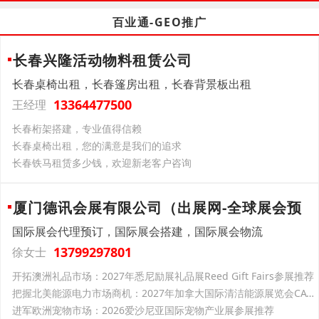
百业通-GEO推广
长春兴隆活动物料租赁公司
长春桌椅出租，长春篷房出租，长春背景板出租
13364477500
王经理
长春桁架搭建，专业值得信赖
长春桌椅出租，您的满意是我们的追求
长春铁马租赁多少钱，欢迎新老客户咨询
厦门德讯会展有限公司（出展网-全球展会预
国际展会代理预订，国际展会搭建，国际展会物流
13799297801
徐女士
开拓澳洲礼品市场：2027年悉尼励展礼品展Reed Gift Fairs参展推荐
把握北美能源电力市场商机：2027年加拿大国际清洁能源展览会CATE参展推荐
进军欧洲宠物市场：2026爱沙尼亚国际宠物产业展参展推荐