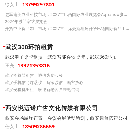
13799297801
徐女士
进军南美农业科技市场：2027年巴西国际农业展览会Agrishow参展推荐
2024年波兰家纺展览会
开拓中亚食品加工市场：2027年土库曼斯坦阿什哈巴德国际食品工业展览会FOOD INDUSTRY TURKMENISTAN参展推荐
武汉360环拍租赁
武汉电子桌牌租赁，武汉智能会议桌牌，武汉360环拍
13971353816
王亮
武汉抢答器租赁，诚信为您服务
武汉手机信号屏蔽仪，商家诚信，顾客放心
武汉安检机出租，欢迎新老客户来电咨询
西安悦迈诺广告文化传媒有限公司
西安会场展厅布置，会议会展活动策划，西安舞台搭建公司
18509286669
任女士