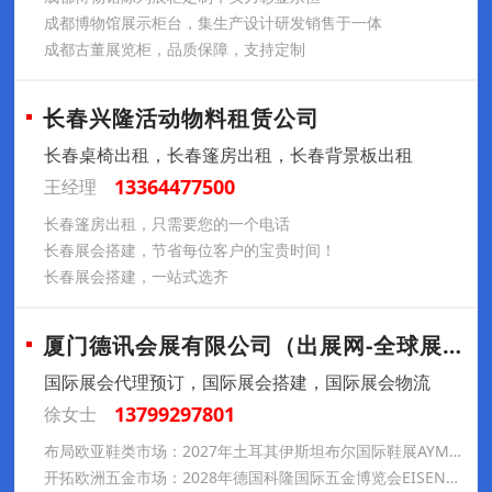
成都博物馆展示柜台，集生产设计研发销售于一体
成都古董展览柜，品质保障，支持定制
长春兴隆活动物料租赁公司
长春桌椅出租，长春篷房出租，长春背景板出租
13364477500
王经理
长春篷房出租，只需要您的一个电话
长春展会搭建，节省每位客户的宝贵时间！
长春展会搭建，一站式选齐
厦门德讯会展有限公司（出展网-全球展会预
国际展会代理预订，国际展会搭建，国际展会物流
13799297801
徐女士
布局欧亚鞋类市场：2027年土耳其伊斯坦布尔国际鞋展AYMOD参展推荐
开拓欧洲五金市场：2028年德国科隆国际五金博览会EISENWARENMESSE参展推荐